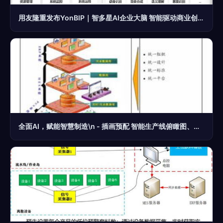
用友隆重发布YonBIP｜智多星AI企业大脑 智能驱动商业创新，人工智能基础软件开发
全面AI，赋能智慧制造\n - 插画预配 智能生产线俯瞰图、多机械臂动态演示\n\n2. **第二页 车间大脑的数字化转型需求**\n －动力与痛点并存 \t提效 70%有效产能瓶颈移除时间，次品降低 ；链路优化减少报废等意外支出\n\n3. **第三列表演板块:全面的自主开发AI方法论 ** \n – 「计算机视觉质检」——轮廓匹配技术至±0.01mm偏差识别、代替85%员工的耗费检验工牌堆样\– “感官融合语音巡检分析”与交互预案\]语 联合监控夜作产线异响定位+振动统计自动置自动报警排除\n