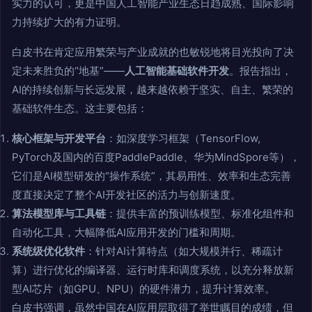
实力的认可，更是中国人工智能产业生态日趋成熟、国际影响
力持续扩大的有力证明。
白皮书在肯定应用繁荣与产业成就的也敏锐地将目光投向了决
定未来胜负的“地基”——
人工智能基础软件开发
。报告指出，
AI的持续创新与长远发展，越来越依赖于坚实、自主、繁荣的
基础软件生态。这主要包括：
核心框架与开发平台
：如深度学习框架（TensorFlow,
PyTorch及国内的百度PaddlePaddle、华为MindSpore等），
它们是AI模型研发的“操作系统”，其易用性、效率和生态完善
度直接决定了整个AI开发社区的活力与创新速度。
算法模型库与工具链
：提供丰富的预训练模型、标准化组件和
自动化工具，大幅降低AI应用开发的门槛和周期。
系统级优化软件
：针对AI计算特点（如大规模并行、稀疏计
算）进行优化的编译器、运行时库和调度系统，以充分释放新
型AI芯片（如GPU、NPU）的硬件潜力，提升计算效率。
白皮书强调，虽然中国在AI应用层取得了举世瞩目的成绩，但